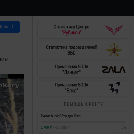
Бот ТГ
Статистика Центра
"Рубикон"
Статистика подразделений
ВБС
зия
Применение БПЛА
"Ланцет"
Применение БПЛА
"Елка"
ПОМОЩЬ ФРОНТУ
Тушки Mavic3Pro для Ежа
1 700
₽
/
430 000
₽
0
%