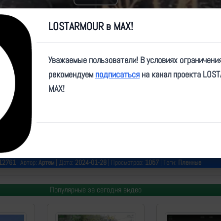
Play
Video
LOSTARMOUR в MAX!
Уважаемые пользователи! В условиях ограничени
рекомендуем
подписаться
на канал проекта LOS
MAX!
e/RVvoenkor/61098?single
ротив штурмовиков ВСУ. Сначала разведчики выявляют движение подр
минометами, после чего в бой идут наши штурмовые группы, уничтожая 
12761
| Автор:
Артем
| Дата:
2024-01-28
| Просмотров:
1057
| Теги:
Пленные
Популярные за сегодня видео