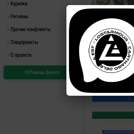
Курилка
Регионы
Прочие конфликты
Спецпроекты
О проекте
Источник:
https://t.m
Помощь фронту
"Бойцы 150 мсд ЮВО п
ВСУ, затем накрывают 
врага в плен."
ID: