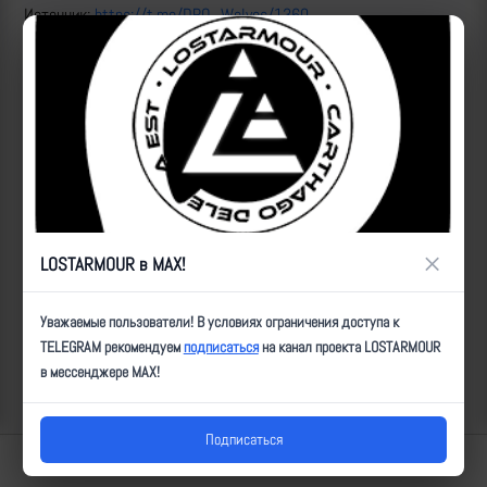
Источник:
https://t.me/DRO_Wolves/1360
Рутуб
ID:
7348
| Автор:
Артем
| Дата:
2023-10-12
| Просмотров:
2985
| Теги:
Пленные
Популярные за сегодня видео
×
LOSTARMOUR в MAX!
Уважаемые пользователи! В условиях ограничения доступа к
TELEGRAM рекомендуем
подписаться
на канал проекта LOSTARMOUR
в мессенджере MAX!
Подписаться
Lostarmour | Carthago Delenda Est | 2014-2026