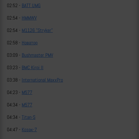
02:52 -
BATT UMG
02:54 -
HMMWV
02:54 -
M1126 "Stryker"
02:58 -
Новатор
03:09 -
Bushmaster PMV
03:23 -
BMC Kirpi II
03:38 -
International MaxxPro
04:23 -
M577
04:34 -
M577
04:34 -
Titan-S
04:47 -
Козак-7