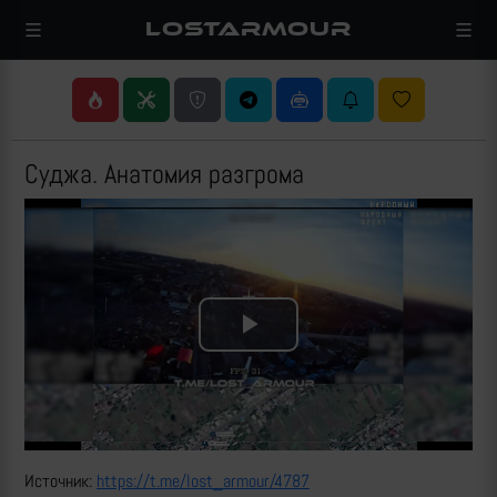
LOSTARMOUR
Суджа. Анатомия разгрома
Play
Video
Источник:
https://t.me/lost_armour/4787