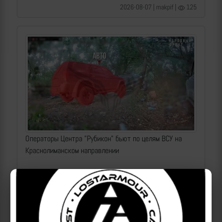
2026-08-07 | makpif |
125
Операторы Центра "Рубикон" бьют по целям ВСУ на
Краснолиманском направлении
2026-08-07 | makpif |
106