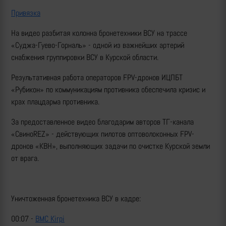
Привязка
На видео разбитая колонна бронетехники ВСУ на трассе
«Суджа-Гуево-Горналь» - одной из важнейших артерий
снабжения группировки ВСУ в Курской области.
Результативная работа операторов FPV-дронов ИЦПБТ
«Рубикон» по коммуникациям противника обеспечила кризис и
крах плацдарма противника.
За предоставленное видео благодарим авторов ТГ-канала
«СвиноREZ» - действующих пилотов оптоволоконных FPV-
дронов «КВН», выполняющих задачи по очистке Курской земли
от врага.
Уничтоженная бронетехника ВСУ в кадре:
00:07 -
BMC Kirpi