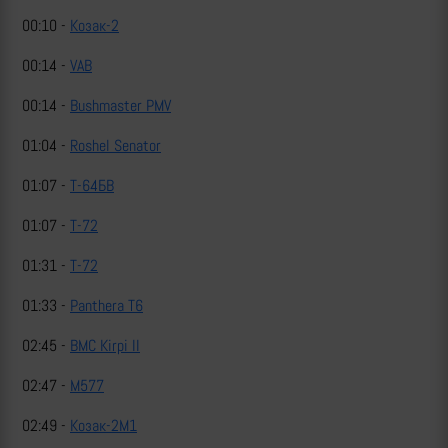
00:10 -
Козак-2
00:14 -
VAB
00:14 -
Bushmaster PMV
01:04 -
Roshel Senator
01:07 -
Т-64БВ
01:07 -
Т-72
01:31 -
Т-72
01:33 -
Panthera T6
02:45 -
BMC Kirpi II
02:47 -
M577
02:49 -
Козак-2М1