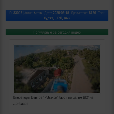
ID:
33008
| Автор:
Артем
| Дата:
2025-03-18
| Просмотров:
6156
| Теги:
Суджа, _КоП, эпик
Популярные за сегодня видео
Операторы Центра "Рубикон" бьют по целям ВСУ на
Донбассе