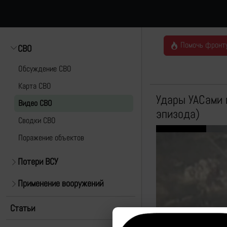
Помочь фронт
СВО
Обсуждение СВО
Карта СВО
Удары УАСами 
Видео СВО
эпизода)
Cводки СВО
Поражение объектов
Потери ВСУ
Применение вооружений
Статьи