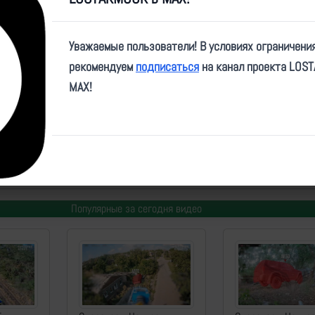
Play
Video
Уважаемые пользователи! В условиях ограничени
рекомендуем
подписаться
на канал проекта LOS
MAX!
e/rusich_army/12697
 Автор:
Артем
| Дата:
2024-01-15
| Просмотров:
1031
| Теги:
УАС, позиция, попадани
Популярные за сегодня видео