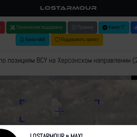
LOSTARMOUR
у
Техническая поддержка
Правила
Канал ТГ
Канал MAX
Поддержать проект
по позициям ВСУ на Херсонском направлении (
LOSTARMOUR в MAX!