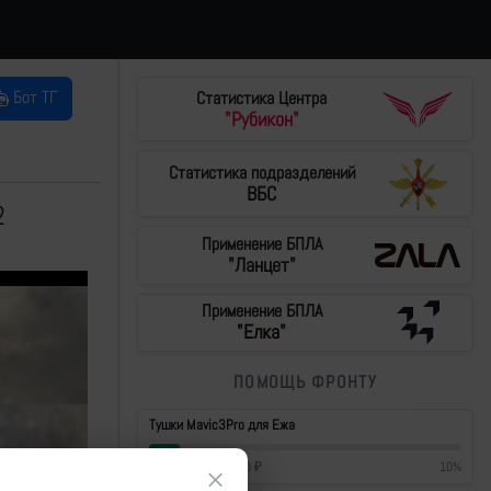
Бот ТГ
Статистика Центра
"Рубикон"
Статистика подразделений
ВБС
2
Применение БПЛА
"Ланцет"
Применение БПЛА
"Елка"
ПОМОЩЬ ФРОНТУ
Тушки Mavic3Pro для Ежа
42 700
₽
/
430 000
₽
10
%
×