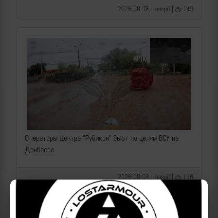
2026-08-08 | makpif |
149
Операторы Центра "Рубикон" бьют по целям ВСУ на
Донбассе
2026-08-08 | makpif |
116