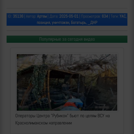
ID:
35136
| Автор:
Артем
| Дата:
2025-05-01
| Просмотров:
634
| Теги:
УАС,
позиция, уничтожен, Богатырь, _ДНР
Популярные за сегодня видео
Операторы Центра "Рубикон" бьют по целям ВСУ на
Краснолиманском направлении