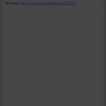
Источник:
https://t.me/SouthernRepublic/21952