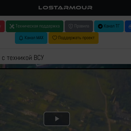
LOSTARMOUR
у
Техническая поддержка
Правила
Канал ТГ
Канал MAX
Поддержать проект
 с техникой ВСУ
Play