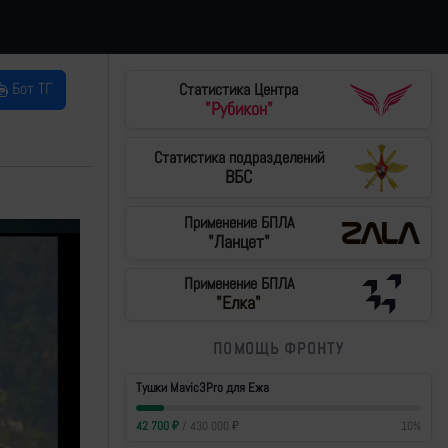
Бот ТГ
Статистика Центра
"Рубикон"
Статистика подразделений
ВБС
Применение БПЛА
"Ланцет"
Применение БПЛА
"Елка"
ПОМОЩЬ ФРОНТУ
Тушки Mavic3Pro для Ежа
42 700
₽
/
430 000
₽
10
%