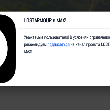
Video
LOSTARMOUR в MAX!
Уважаемые пользователи! В условиях ограничени
e/operational_space/707
рекомендуем
подписаться
на канал проекта LOS
MAX!