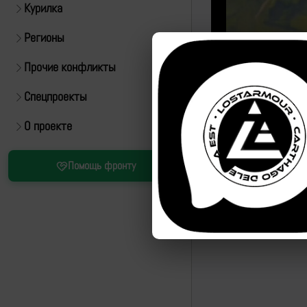
Курилка
Регионы
Прочие конфликты
Спецпроекты
Источник:
https://t.m
О проекте
Привязка
Помощь фронту