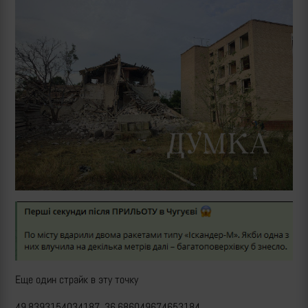
Еще один страйк в эту точку
49.8393154034187, 36.686049674653184