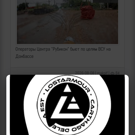
Операторы Центра "Рубикон" бьют по целям ВСУ на
Донбассе
2026-08-08 | makpif |
84