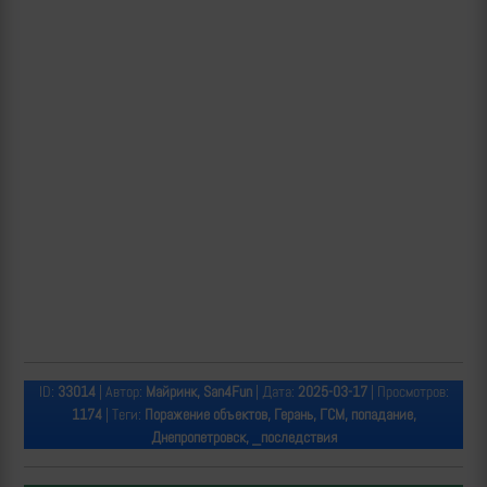
ID:
33014
| Автор:
Майринк, San4Fun
| Дата:
2025-03-17
| Просмотров:
1174
| Теги:
Поражение объектов, Герань, ГСМ, попадание,
Днепропетровск, _последствия