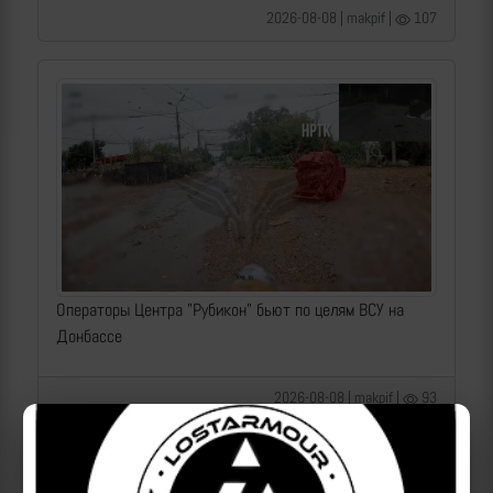
2026-08-08 | makpif |
107
Операторы Центра "Рубикон" бьют по целям ВСУ на
Донбассе
2026-08-08 | makpif |
93