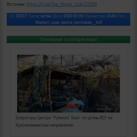
Источник:
https://t.me/The_Wrong_Side/22255
ID:
32617
| Автор:
Артем
| Дата:
2025-03-09
| Просмотров:
1548
| Теги:
Форпост, удар, пехота, уничтожен, _КоП
Популярные за сегодня видео
Операторы Центра "Рубикон" бьют по целям ВСУ на
Краснолиманском направлении