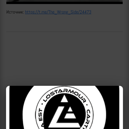
Источник:
https://t.me/The_Wrong_Side/24473