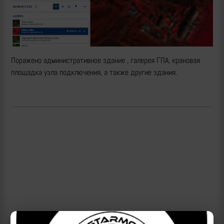
Поражено административное здание , галерея ГПА, крановая
площадка узла подключения, а также другие здания.