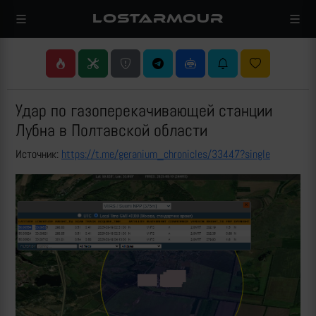
LOSTARMOUR
Удар по газоперекачивающей станции
Лубна в Полтавской области
Источник:
https://t.me/geranium_chronicles/33447?single