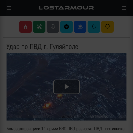
LOSTARMOUR
Удар по ПВД г. Гуляйполе
Play
Video
Бомбардировщики 11 армии ВВС ПВО разносят ПВД противника