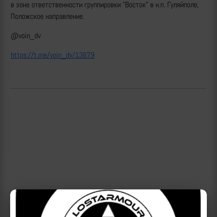
в зоне ответственности группировки "Восток" в н.п. Гуляйполе,
Положское направление.
@voin_dv
https://t.me/voin_dv/13679