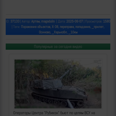
ID:
37133
| Автор:
Артем, magadulin
| Дата:
2025-06-07
| Просмотров:
1580
| Теги:
Поражение объектов, Х-38, переправа, попадание, _прилет,
Осиново, _Харькобл, _10км
Популярные за сегодня видео
Операторы Центра "Рубикон" бьют по целям ВСУ на