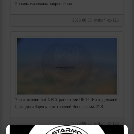
Краснолиманском направлении
2026-08-06 | makpif |
116
Уничтожение БпЛА ВСУ расчетами ПВО 50-й отдельной
бригады «Варяг» над трассой Новороссия #28
2026-08-06 | makpif |
106