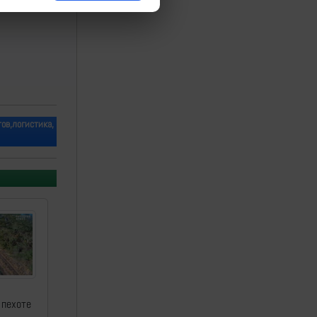
ов,логистика,
 пехоте