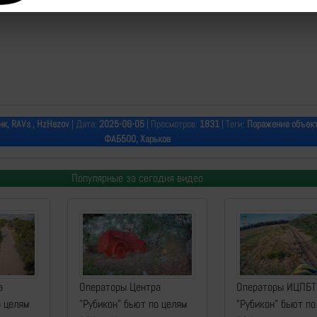
к, RAVs , HzHezov
| Дата:
2025-06-05
| Просмотров:
1831
| Теги:
Поражение объект
ФАБ500, Харьков
Популярные за сегодня видео
а
Операторы Центра
Операторы ИЦПБТ
о целям
"Рубикон" бьют по целям
"Рубикон" бьют по