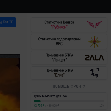
Бот ТГ
Статистика Центра
"Рубикон"
Статистика подразделений
ВБС
Применение БПЛА
"Ланцет"
Применение БПЛА
"Елка"
ПОМОЩЬ ФРОНТУ
Тушки Mavic3Pro для Ежа
42 700
₽
/
430 000
₽
10
%