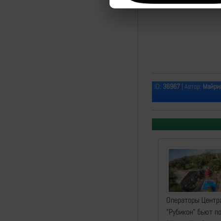
ID:
36967
| Автор:
Майрин
Операторы Центр
"Рубикон" бьют п