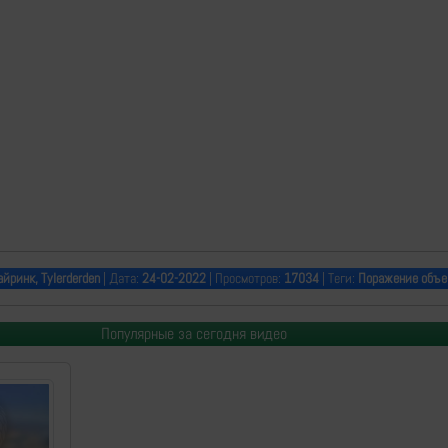
йринк, Tylerderden
| Дата:
24-02-2022
| Просмотров:
17034
| Теги:
Поражение объе
Популярные за сегодня видео