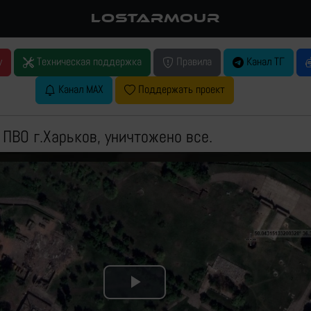
LOSTARMOUR
у
Техническая поддержка
Правила
Канал ТГ
Канал MAX
Поддержать проект
 ПВО г.Харьков, уничтожено все.
Play