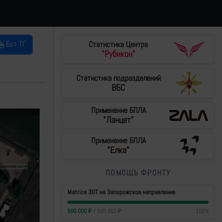
Бот ТГ
Статистика Центра
"Рубикон"
Статистика подразделений
ВБС
Применение БПЛА
"Ланцет"
Применение БПЛА
"Елка"
ПОМОЩЬ ФРОНТУ
Matrice 30T на Запорожское направление
500 000
₽
/
500 000
₽
100
%