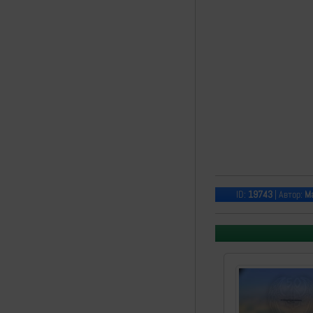
ID:
19743
| Автор:
Ма