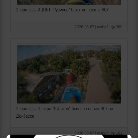
Операторы ИЦПБТ "Рубикон" бьют по пехоте ВСУ
2026-08-07 | makpif |
209
Операторы Центра "Рубикон" бьют по целям ВСУ на
Донбассе
2026-08-07 | makpif |
161