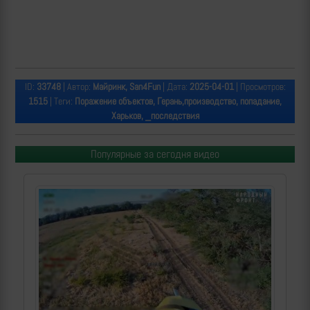
ID:
33748
| Автор:
Майринк, San4Fun
| Дата:
2025-04-01
| Просмотров:
1515
| Теги:
Поражение объектов, Герань,производство, попадание,
Харьков, _последствия
Популярные за сегодня видео