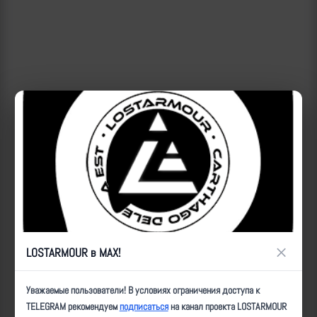
×
LOSTARMOUR в MAX!
ID:
41049
| Автор:
San4Fun
| Дата:
2025-07-04
| Просмотров:
2102
| Теги:
Уважаемые пользователи! В условиях ограничения доступа к
Поражение объектов, ППД, Киев, Герань, без_видео, _последствия
TELEGRAM рекомендуем
подписаться
на канал проекта LOSTARMOUR