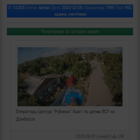
ID:
11253
| Автор:
Артем
| Дата:
2023-12-28
| Просмотров:
799
| Теги:
УАС,
здание, уничтожен
Популярные за сегодня видео
Операторы Центра "Рубикон" бьют по целям ВСУ на
Донбассе
2026-08-07 | makpif |
138