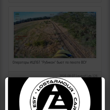
Операторы ИЦПБТ "Рубикон" бьют по пехоте ВСУ
2026-08-07 | makpif |
126