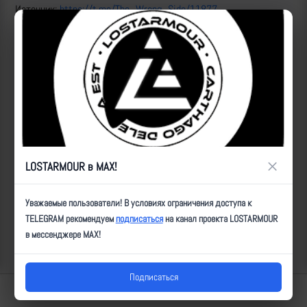
Источник:
https://t.me/The_Wrong_Side/11877
Рутуб
ID:
5052
| Автор:
Артем
| Дата:
2023-08-25
| Просмотров:
993
| Теги:
Популярные за сегодня видео
×
LOSTARMOUR в MAX!
Уважаемые пользователи! В условиях ограничения доступа к
TELEGRAM рекомендуем
подписаться
на канал проекта LOSTARMOUR
в мессенджере MAX!
Подписаться
Lostarmour | Carthago Delenda Est | 2014-2026