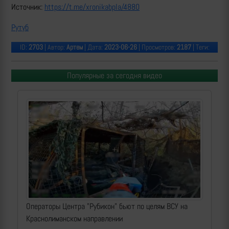
Источник:
https://t.me/xronikabpla/4880
Рутуб
ID:
2703
| Автор:
Артем
| Дата:
2023-06-26
| Просмотров:
2187
| Теги:
Популярные за сегодня видео
Операторы Центра "Рубикон" бьют по целям ВСУ на
Краснолиманском направлении