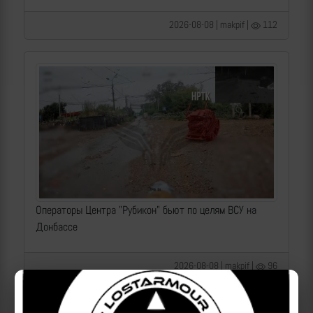
2026-08-08 | makpif |
112
Операторы Центра "Рубикон" бьют по целям ВСУ на
Донбассе
2026-08-08 | makpif |
96