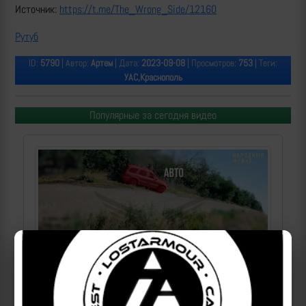
Источник:
https://t.me/The_Wrong_Side/12160
Рутуб
ID:
5790
| Автор:
Артем
| Дата:
2023-09-08
| Просмотров:
753
| Теги:
УАС,Краснополь
Популярные за сегодня видео
Операторы Центра "Рубикон" бьют по целям ВСУ на