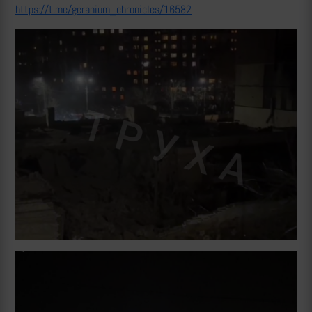
https://t.me/geranium_chronicles/16582