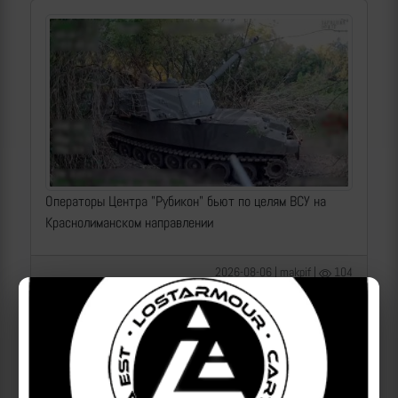
Операторы Центра "Рубикон" бьют по целям ВСУ на
Краснолиманском направлении
2026-08-06 | makpif |
104