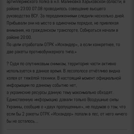
артиллерийского полка в н.п. Малиновка Харьковской области, в
районе 23:00 07.08 проводилось совещание высшего
руководства ВСУ. За передвижениями следили несколько дней.
Прибывали они на место в одиночном порядке, не привлекая
внимания, на гражданском транспорте. Собираться начали в
районе 20:00.
По цели отработали ОТРК «Искандер», а если конкретнее, то
две ракеты противобункерного типа.»
? Судя по спутниковым снимкам, территория части активно
используется в данное время. В лесополосе отчётливо видна
колея от тяжёлой техники. В настоящий момент официальной
информации по данному событию нет,
а украинские ресурсы данную тему максимально обходят.
Единственную информацию давали только Воздушные силы
Украины, сообщив о «двух пропущенных», не подумав о том, что
если бы 2 ракеты ОТРК «Искандер» попали в лес, от него ничего
бы не осталось…