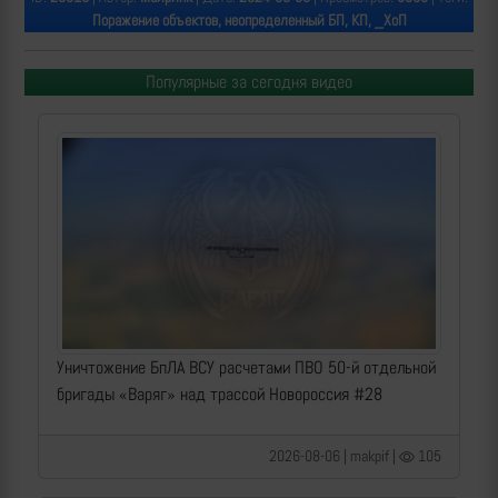
Поражение объектов, неопределенный БП, КП, _ХоП
Популярные за сегодня видео
Уничтожение БпЛА ВСУ расчетами ПВО 50-й отдельной
бригады «Варяг» над трассой Новороссия #28
2026-08-06 | makpif |
105