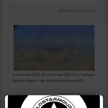
2026-08-06 | makpif |
240
Уничтожение БпЛА ВСУ расчетами ПВО 50-й отдельной
бригады «Варяг» над трассой Новороссия #28
2026-08-06 | makpif |
132