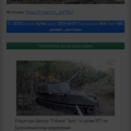
Источник:
https://t.me/voin_dv/7817
ID:
16191
| Автор:
Артем
| Дата:
2024-04-07
| Просмотров:
954
| Теги:
КББ,
миномет, уничтожен
Популярные за сегодня видео
Операторы Центра "Рубикон" бьют по целям ВСУ на
Краснолиманском направлении