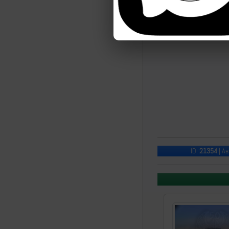
ID:
21354
| Ав