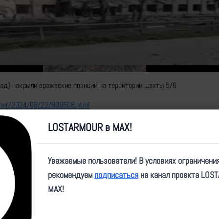
Video
ад) накрыли вражеские позиции на территории шахты 5/6
other/2024/08/22/809508.html
LOSTARMOUR в MAX!
Уважаемые пользователи! В условиях ограничени
рекомендуем
подписаться
на канал проекта LOS
MAX!