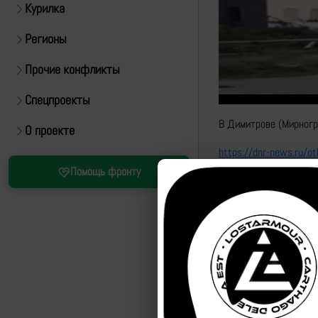
Курилка
Регионы
Прочие конфликты
Спецпроекты
В Димитрове (Мирногр
О проекте
https://dnr-news.ru/
Помощь фронту