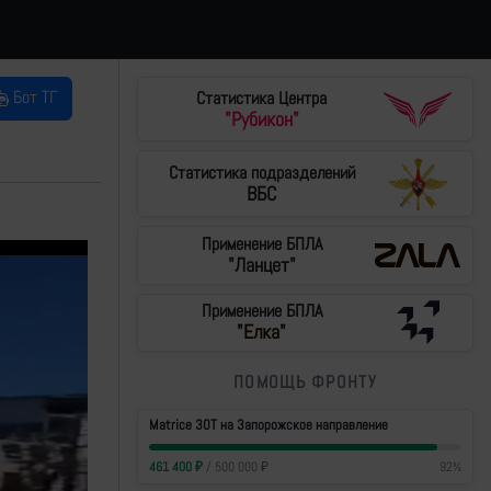
Бот ТГ
Статистика Центра
"Рубикон"
Статистика подразделений
ВБС
Применение БПЛА
"Ланцет"
Применение БПЛА
"Елка"
ПОМОЩЬ ФРОНТУ
Matrice 30T на Запорожское направление
461 400
₽
/
500 000
₽
92
%