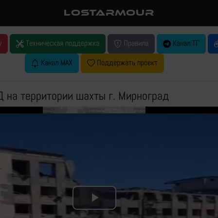
LOSTARMOUR
у
Техническая поддержка
Правила
Канал ТГ
Канал MAX
Поддержать проект
 на территории шахты г. Мирноград
Play