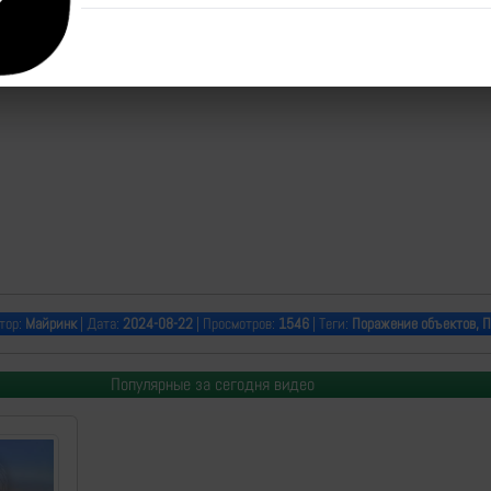
тор:
Майринк
| Дата:
2024-08-22
| Просмотров:
1546
| Теги:
Поражение объектов, 
Популярные за сегодня видео