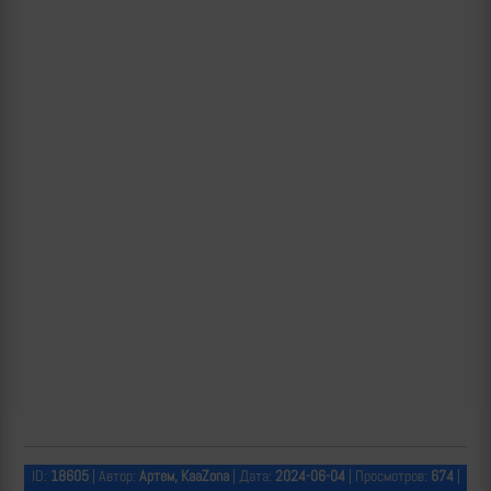
ID:
18605
| Автор:
Артем, KaaZona
| Дата:
2024-06-04
| Просмотров:
674
|