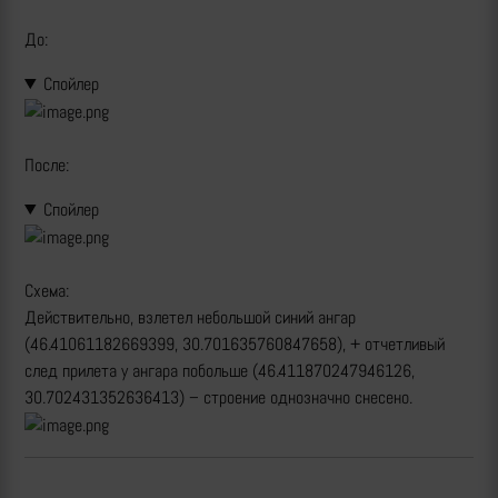
До:
Спойлер
После:
Спойлер
Схема:
Действительно, взлетел небольшой синий ангар
(46.41061182669399, 30.701635760847658), + отчетливый
след прилета у ангара побольше (46.411870247946126,
30.702431352636413) – строение однозначно снесено.