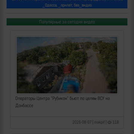
_Одесса, _прилет, без_видео
Популярные за сегодня видео
Операторы Центра "Рубикон" бьют по целям ВСУ на
Донбассе
2026-08-07 | makpif |
118