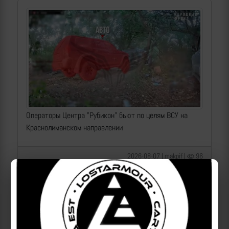
Операторы Центра "Рубикон" бьют по целям ВСУ на
Краснолиманском направлении
2026-08-07 | makpif |
96