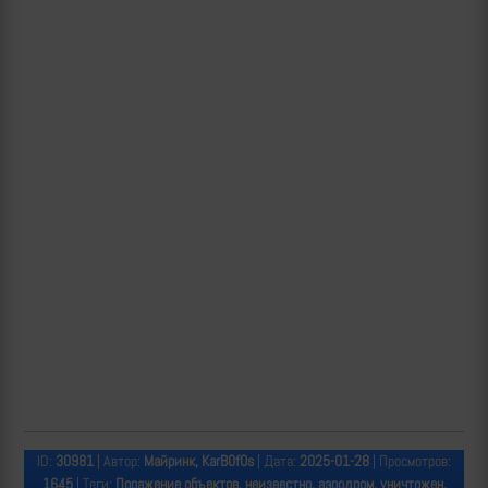
ID:
30981
| Автор:
Майринк, KarB0fOs
| Дата:
2025-01-28
| Просмотров:
1645
| Теги:
Поражение объектов, неизвестно, аэродром, уничтожен,