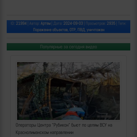
ID:
21994
| Автор:
Артем
| Дата:
2024-09-03
| Просмотров:
2935
| Теги:
Поражение объектов, ОТР, ПВД, уничтожен
Популярные за сегодня видео
Операторы Центра "Рубикон" бьют по целям ВСУ на
Краснолиманском направлении