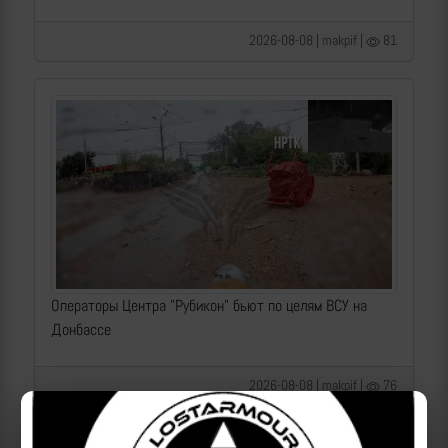
2026-08-08 | makpif |
81
Операторы Центра "Рубикон" бьют по целям ВСУ на
Донбассе
2026-08-08 | makpif |
76