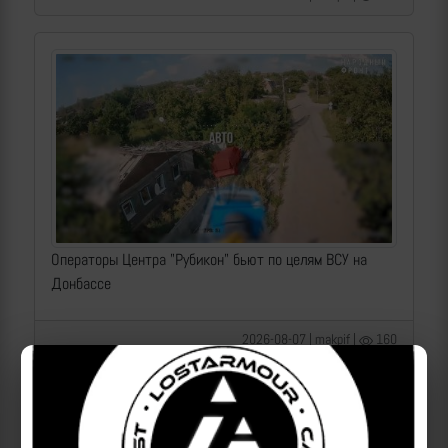
Операторы Центра "Рубикон" бьют по целям ВСУ на
Донбассе
2026-08-07 | makpif |
160