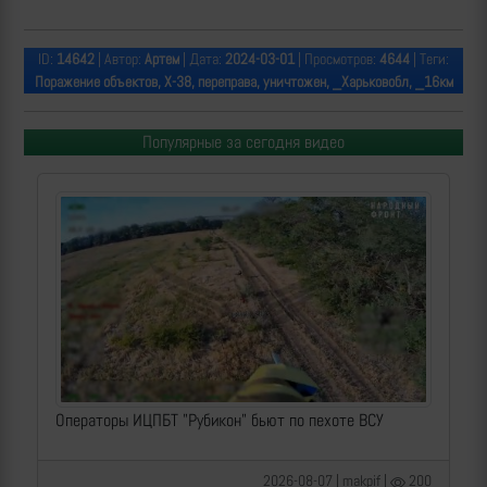
ID:
14642
| Автор:
Артем
| Дата:
2024-03-01
| Просмотров:
4644
| Теги:
Поражение объектов, Х-38, переправа, уничтожен, _Харьковобл, _16км
Популярные за сегодня видео
Операторы ИЦПБТ "Рубикон" бьют по пехоте ВСУ
2026-08-07 | makpif |
200