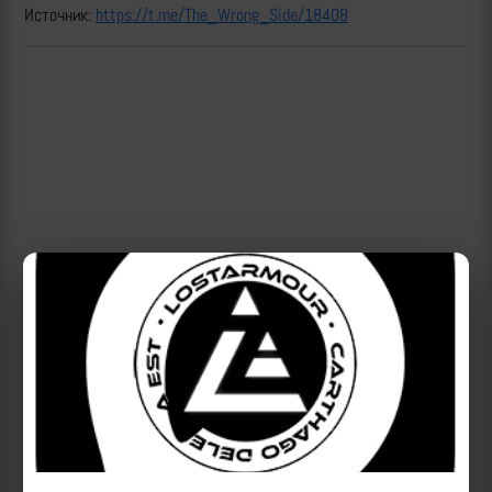
Источник:
https://t.me/The_Wrong_Side/18408