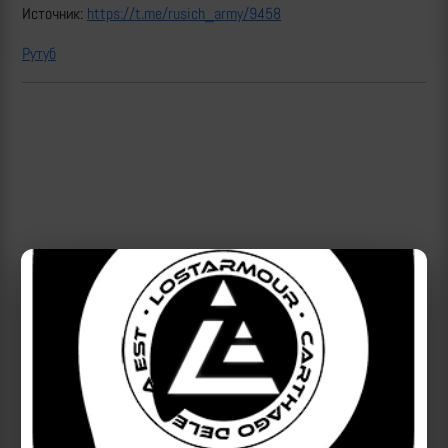
Источник:
https://t.me/rusich_army/9458
Рутуб