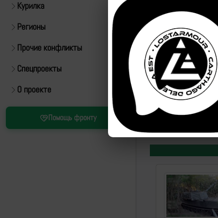
Курилка
Регионы
Прочие конфликты
Спецпроекты
Источник:
https://t.m
О проекте
Рутуб
Помощь фронту