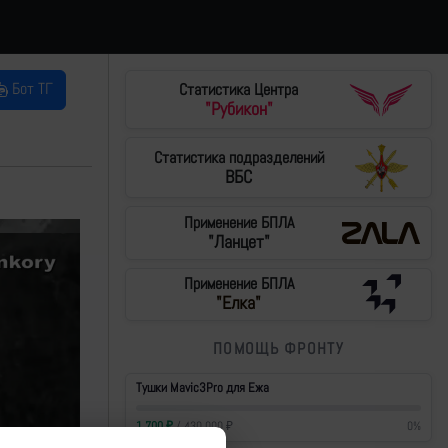
Бот ТГ
Статистика Центра
"Рубикон"
Статистика подразделений
ВБС
Применение БПЛА
"Ланцет"
Применение БПЛА
"Елка"
ПОМОЩЬ ФРОНТУ
Тушки Mavic3Pro для Ежа
1 700
₽
/
430 000
₽
0
%