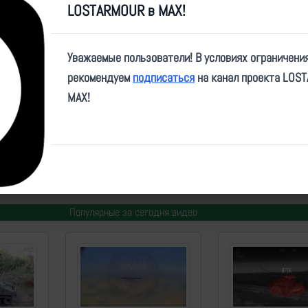
LOSTARMOUR в MAX!
Video
Уважаемые пользователи! В условиях ограничени
рекомендуем
подписаться
на канал проекта LOS
MAX!
e/RVvoenkor/50082
ID:
3832
| Автор:
Артем
| Дата:
2023-07-27
| Просмотров:
1249
| Теги:
Популярные за сегодня видео