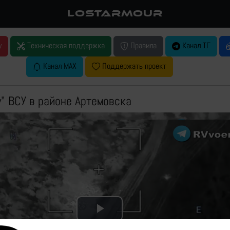
LOSTARMOUR
у
Техническая поддержка
Правила
Канал ТГ
Канал MAX
Поддержать проект
у" ВСУ в районе Артемовска
Play