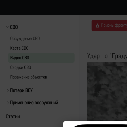
Помочь фронт
СВО
Обсуждение СВО
Карта СВО
Удар по "Град
Видео СВО
Cводки СВО
Поражение объектов
Потери ВСУ
Применение вооружений
Статьи