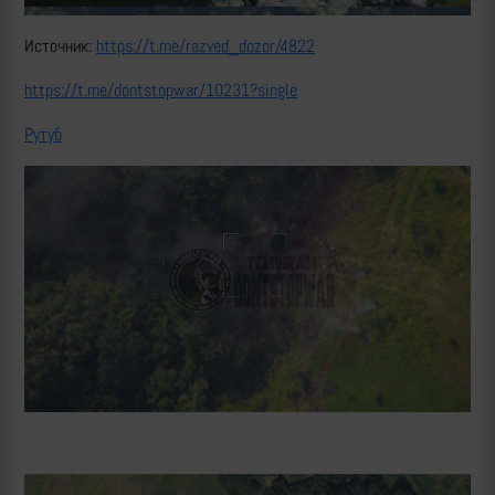
Источник:
https://t.me/razved_dozor/4822
https://t.me/dontstopwar/10231?single
Рутуб