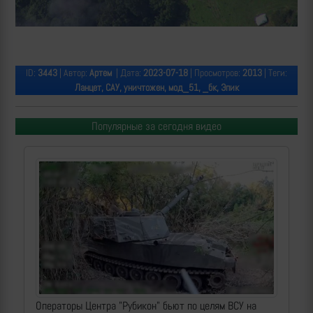
ID:
3443
| Автор:
Артем
| Дата:
2023-07-18
| Просмотров:
2013
| Теги:
Ланцет, САУ, уничтожен, мод_51, _бк, Эпик
Популярные за сегодня видео
Операторы Центра "Рубикон" бьют по целям ВСУ на