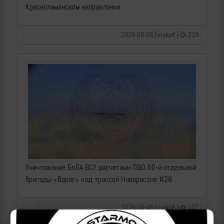
Краснолиманском направлении
2026-08-06 | makpif |
219
Уничтожение БпЛА ВСУ расчетами ПВО 50-й отдельной
бригады «Варяг» над трассой Новороссия #28
2026-08-06 | makpif |
127