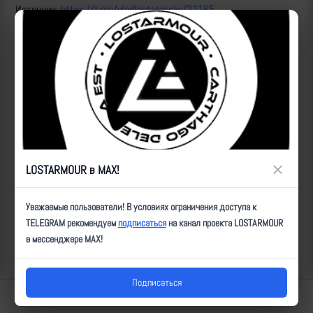
Источник:
https://t.me/vladlentatarsky/21165
Рутуб
ID:
2608
| Автор:
Артем
| Дата:
2023-06-23
| Просмотров:
2428
| Теги:
Популярные за сегодня видео
×
LOSTARMOUR в MAX!
Уважаемые пользователи! В условиях ограничения доступа к
TELEGRAM рекомендуем
подписаться
на канал проекта LOSTARMOUR
в мессенджере MAX!
Подписаться
Lostarmour | Carthago Delenda Est | 2014-2026