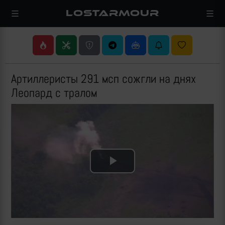
LOSTARMOUR
Артиллеристы 291 мсп сожгли на днях
Леопард с тралом
Play
Video