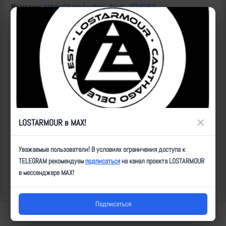
Источник:
https://t.me/yuzhny_front_ZOV/267
Рутуб
ID:
2559
| Автор:
Артем
| Дата:
2023-06-21
| Просмотров:
1503
| Теги:
Популярные за сегодня видео
×
LOSTARMOUR в MAX!
Уважаемые пользователи! В условиях ограничения доступа к
TELEGRAM рекомендуем
подписаться
на канал проекта LOSTARMOUR
в мессенджере MAX!
Подписаться
Lostarmour | Carthago Delenda Est | 2014-2026