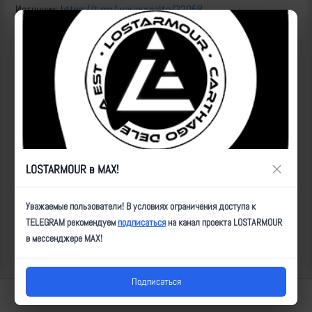
Источник:
https://t.me/warjournaltg/22058
Рутуб
"Расчет БЛА ВСУ, проводивший разведку приграничной
территории, в недостаточной степени оценил риски приближения
своего пункта управления к территории России и получил 152-мм
артиллерийский снаряд трансграничной доставкой."
ID:
5789
| Автор:
Артем
| Дата:
2023-09-08
| Просмотров:
755
| Теги:
×
LOSTARMOUR в MAX!
Популярные за сегодня видео
Уважаемые пользователи! В условиях ограничения доступа к
TELEGRAM рекомендуем
подписаться
на канал проекта LOSTARMOUR
в мессенджере MAX!
Подписаться
Lostarmour | Carthago Delenda Est | 2014-2026