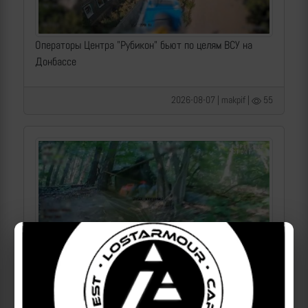
Операторы Центра "Рубикон" бьют по целям ВСУ на
Донбассе
2026-08-07 | makpif |
55
Операторы Центра "Рубикон" бьют по целям ВСУ на
Сумском направлении