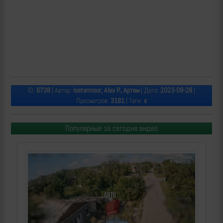
ID:
6738
| Автор:
lostarmour, Alex P., Артем
| Дата:
2023-09-28
|
Просмотров:
3181
| Теги:
x
Популярные за сегодня видео