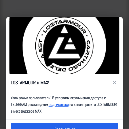
×
LOSTARMOUR в MAX!
ID:
22051
| Автор:
Майринк, Hazarescu
| Дата:
2024-09-03
| Просмотров:
Уважаемые пользователи! В условиях ограничения доступа к
2100
| Теги:
Поражение объектов, неизвестный БП, ПС
TELEGRAM рекомендуем
подписаться
на канал проекта LOSTARMOUR
в мессенджере MAX!
Популярные за сегодня видео