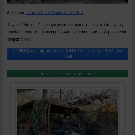
Источник:
https://t.me/RVvoenkor/68556
"Группа "Волхова" обнаружила и накрыла точным огнём гаубиц
полевой склад с артиллерийскими боеприпасами на Харьковском
направлении."
ID:
17906
| Автор:
Артем
| Дата:
2024-05-19
| Просмотров:
1241
| Теги:
_ХоП
Популярные за сегодня видео