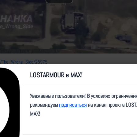
Play
Video
me/The_Wrong_Side/25975
LOSTARMOUR в MAX!
Уважаемые пользователи! В условиях ограничени
рекомендуем
подписаться
на канал проекта LOS
MAX!