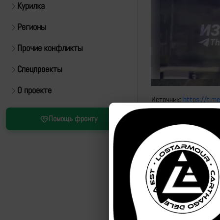
Курилка
Регионы
Прочие конфликты
Спецпроекты
О проекте
Источник:
https://t.
Помощь фронту