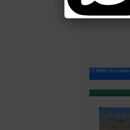
ID:
49531
| Автор:
Артем