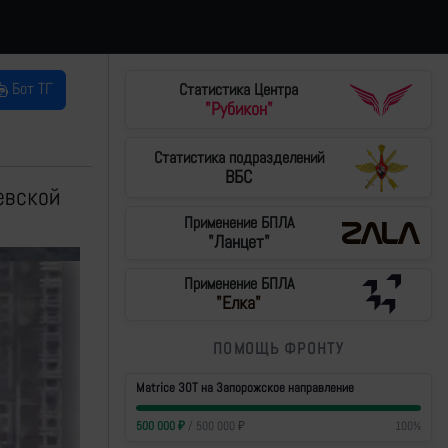
Бот ТГ
Статистика Центра
"Рубикон"
Статистика подразделений
ВБС
евской
Применение БПЛА
"Ланцет"
Применение БПЛА
"Елка"
ПОМОЩЬ ФРОНТУ
Matrice 30T на Запорожское направление
500 000
₽
/
500 000
₽
100
%