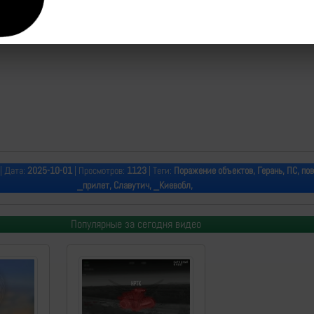
| Дата:
2025-10-01
| Просмотров:
1123
| Теги:
Поражение объектов, Герань, ПС, по
_прилет, Славутич, _Киевобл,
Популярные за сегодня видео