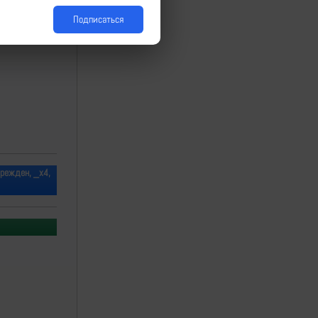
Подписаться
врежден, _х4,