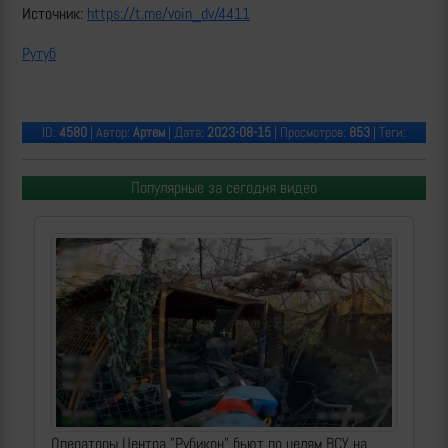
Источник:
https://t.me/voin_dv/4411
Рутуб
ID:
4580
| Автор:
Артем
| Дата:
2023-08-15
| Просмотров:
853
| Теги:
Популярные за сегодня видео
Операторы Центра "Рубикон" бьют по целям ВСУ на