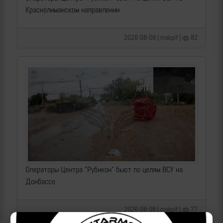
Краснолиманском направлении
2026-08-08 | makpif |
82
Операторы Центра "Рубикон" бьют по целям ВСУ на
Донбассе
2026-08-08 | makpif |
77