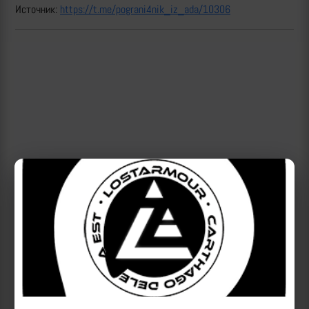
Источник:
https://t.me/pograni4nik_iz_ada/10306