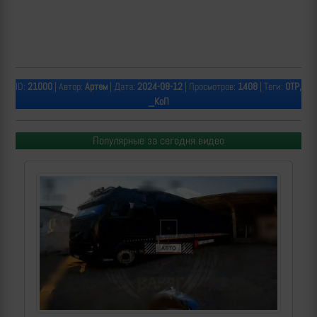
ID:
21000
| Автор:
Артем
| Дата:
2024-08-12
| Просмотров:
1408
| Теги:
ОТР,
_КоП
Популярные за сегодня видео