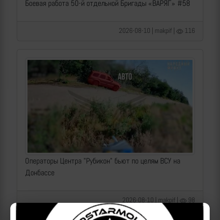
Боевая работа 50-й отдельной Бригады «ВАРЯГ» #58
2026-08-10 | makpif |
116
Операторы Центра "Рубикон" бьют по целям ВСУ на
Донбассе
2026-08-10 | makpif |
98