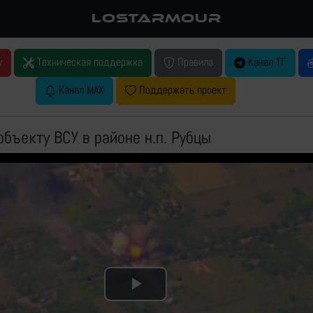
LOSTARMOUR
у
Техническая поддержка
Правила
Канал ТГ
Канал MAX
Поддержать проект
объекту ВСУ в районе н.п. Рубцы
Play