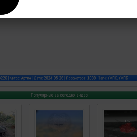
8226
| Автор:
Артем
| Дата:
2024-05-26
| Просмотров:
1088
| Теги:
УМПК, УМПБ
Популярные за сегодня видео