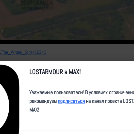
Video
me/The_Wrong_Side/16243
LOSTARMOUR в MAX!
Уважаемые пользователи! В условиях ограничени
рекомендуем
подписаться
на канал проекта LOS
MAX!