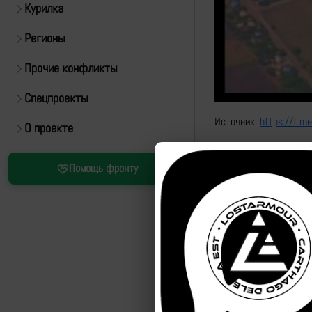
Курилка
Регионы
Прочие конфликты
Спецпроекты
Источник:
https://t.
О проекте
Привязка
Помощь фронту