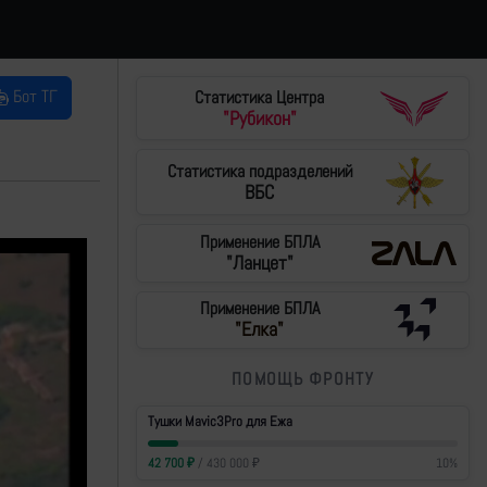
Бот ТГ
Статистика Центра
"Рубикон"
Статистика подразделений
ВБС
Применение БПЛА
"Ланцет"
Применение БПЛА
"Елка"
ПОМОЩЬ ФРОНТУ
Тушки Mavic3Pro для Ежа
42 700
₽
/
430 000
₽
10
%