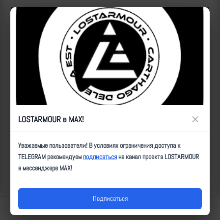
ID:
21990
| Автор:
Артем
| Дата:
2024-09-02
| Просмотров:
840
| Теги:
Популярные за сегодня видео
×
LOSTARMOUR в MAX!
Уважаемые пользователи! В условиях ограничения доступа к
TELEGRAM рекомендуем
подписаться
на канал проекта LOSTARMOUR
в мессенджере MAX!
Подписаться
Lostarmour | Carthago Delenda Est | 2014-2026