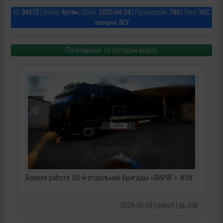
ID:
34572
| Автор:
Артем
| Дата:
2025-04-19
| Просмотров:
789
| Теги:
УАС,
позиция, ВСУ
Популярные за сегодня видео
Боевая работа 50-й отдельной Бригады «ВАРЯГ» #58
2026-08-10 | makpif |
298