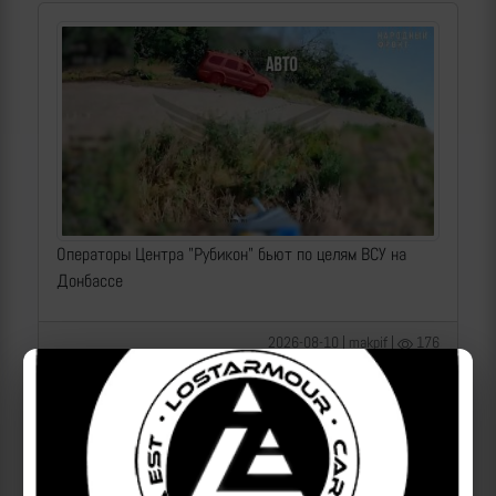
Операторы Центра "Рубикон" бьют по целям ВСУ на
Донбассе
2026-08-10 | makpif |
176