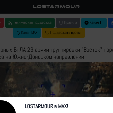
LOSTARMOUR
у
Техническая поддержка
Правила
Канал ТГ
Канал MAX
Поддержать проект
рных БпЛА 29 армии группировки "Восток" пор
ка на Южно-Донецком направлении
LOSTARMOUR в MAX!