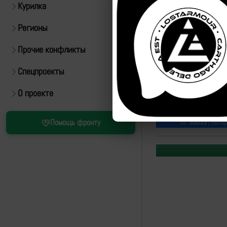
Курилка
Регионы
Прочие конфликты
Спецпроекты
О проекте
Источник:
https://t.m
Помощь фронту
ID:
30033
| Авто