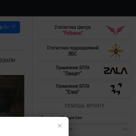
Бот ТГ
Статистика Центра
"Рубикон"
Статистика подразделений
ВБС
азили
Применение БПЛА
"Ланцет"
Применение БПЛА
"Елка"
ПОМОЩЬ ФРОНТУ
Тушки Mavic3Pro для Ежа
×
42 700
₽
/
430 000
₽
10
%