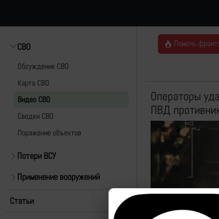
Помочь фронт
СВО
Обсуждение СВО
Карта СВО
Операторы уда
Видео СВО
ПВД противни
Cводки СВО
Поражение объектов
Потери ВСУ
Применение вооружений
Статьи