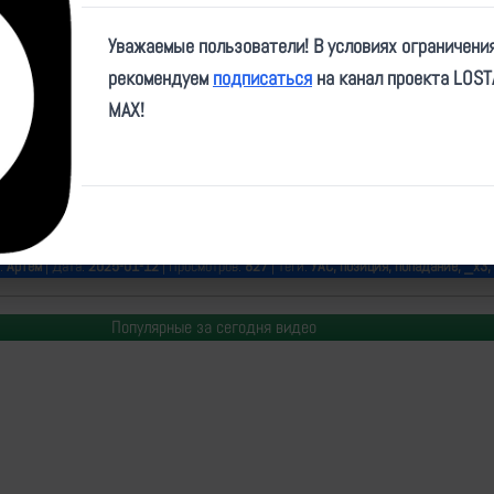
Play
Уважаемые пользователи! В условиях ограничени
Video
рекомендуем
подписаться
на канал проекта LOS
MAX!
e/voin_dv/12739
р:
Артем
| Дата:
2025-01-12
| Просмотров:
827
| Теги:
УАС, позиция, попадание, _х3
Популярные за сегодня видео