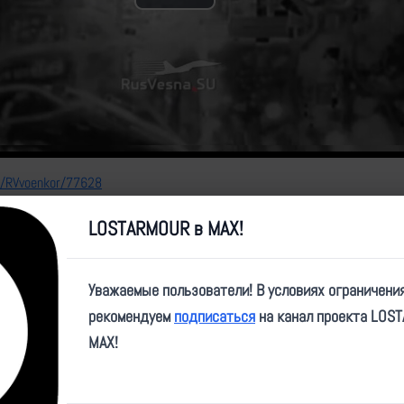
Play
Video
e/RVvoenkor/77628
LOSTARMOUR в MAX!
Уважаемые пользователи! В условиях ограничени
рекомендуем
подписаться
на канал проекта LOS
MAX!