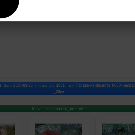
м
| Дата:
2024-09-25
| Просмотров:
1681
| Теги:
Поражение объектов, РСЗО, неопре
_23км
Популярные за сегодня видео