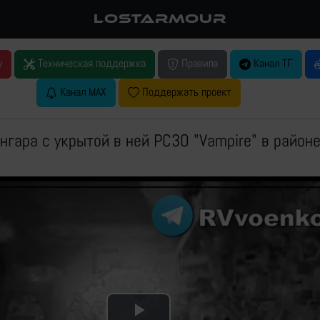
LOSTARMOUR
у
Техническая поддержка
Правила
Канал ТГ
Канал MAX
Поддержать проект
нгара с укрытой в ней РСЗО "Vampire" в район