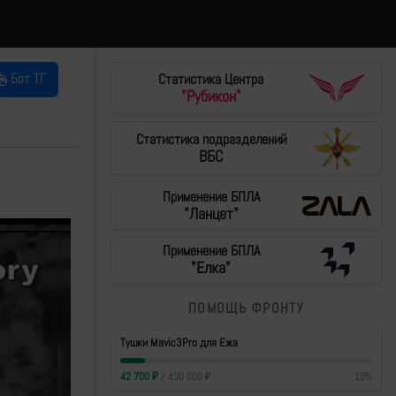
Бот ТГ
Статистика Центра
"Рубикон"
Статистика подразделений
ВБС
е
Применение БПЛА
"Ланцет"
Применение БПЛА
"Елка"
ПОМОЩЬ ФРОНТУ
Тушки Mavic3Pro для Ежа
42 700
₽
/
430 000
₽
10
%