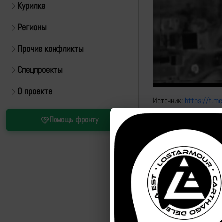
Курилка
Регионы
Прочие конфликты
Спецпроекты
О проекте
Источник:
https://t.m
Помощь фронту
Привязка