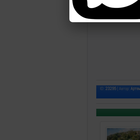
ID:
23295
| Автор:
Арте