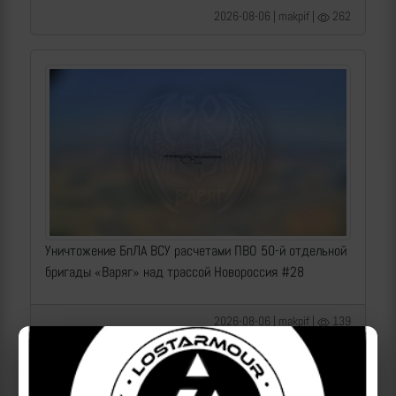
2026-08-06 | makpif |
262
Уничтожение БпЛА ВСУ расчетами ПВО 50-й отдельной
бригады «Варяг» над трассой Новороссия #28
2026-08-06 | makpif |
139