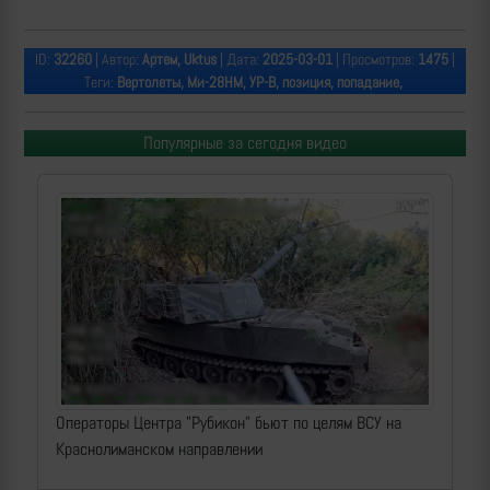
ID:
32260
| Автор:
Артем, Uktus
| Дата:
2025-03-01
| Просмотров:
1475
|
Теги:
Вертолеты, Ми-28НМ, УР-В, позиция, попадание,
Популярные за сегодня видео
Операторы Центра "Рубикон" бьют по целям ВСУ на
Краснолиманском направлении