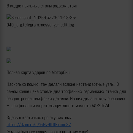
В кадре паяльные столы рядком стоят
Полная карта ударов по МоторСич
Насколько помню, там делали всякие нестандартные узлы. В
самом конце цеха стояли два трофейных германских станка для
бесцентровой шлифовки деталей. На них делали одну операцию
– шлифовали измеритель крутящего момента АИ-20/24.
Здесь в картинках про эту систему:
https://dzen.ru/a/YvNv9ItlIFxiqm87
(у меня была курсовая работа по этому узлу).