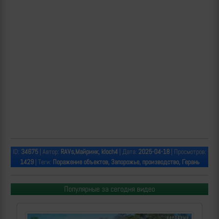
ID:
34675
| Автор:
RAVs,Майринк, kloch4
| Дата:
2025-04-18
| Просмотров:
1429
| Теги:
Поражение объектов, Запорожье, производство, Герань
Популярные за сегодня видео